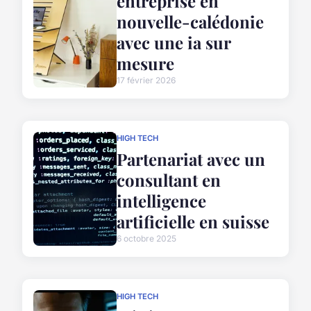
entreprise en
nouvelle-calédonie
avec une ia sur
mesure
17 février 2026
HIGH TECH
Partenariat avec un
consultant en
intelligence
artificielle en suisse
6 octobre 2025
HIGH TECH