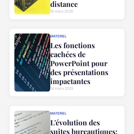
distance
15 mars 2025
MATERIEL
Les fonctions
cachées de
PowerPoint pour
des présentations
impactantes
14 mars 2025
MATERIEL
L'évolution des
suites bureautiques: