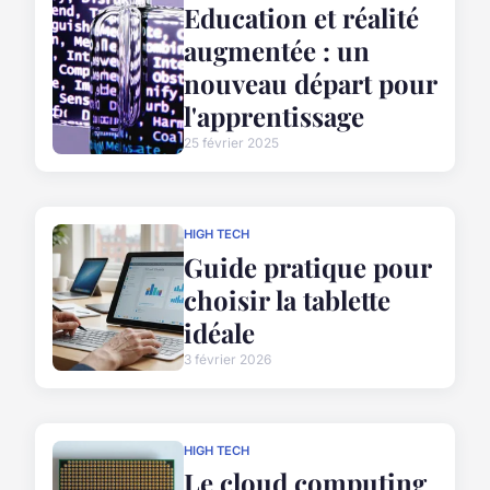
Education et réalité
augmentée : un
nouveau départ pour
l'apprentissage
25 février 2025
HIGH TECH
Guide pratique pour
choisir la tablette
idéale
3 février 2026
HIGH TECH
Le cloud computing