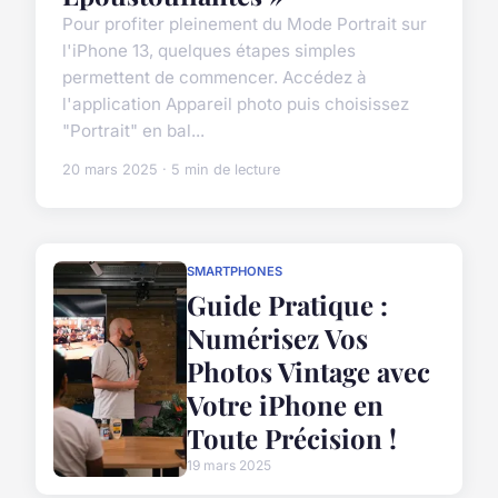
Pour profiter pleinement du Mode Portrait sur
l'iPhone 13, quelques étapes simples
permettent de commencer. Accédez à
l'application Appareil photo puis choisissez
"Portrait" en bal...
20 mars 2025 · 5 min de lecture
SMARTPHONES
Guide Pratique :
Numérisez Vos
Photos Vintage avec
Votre iPhone en
Toute Précision !
19 mars 2025