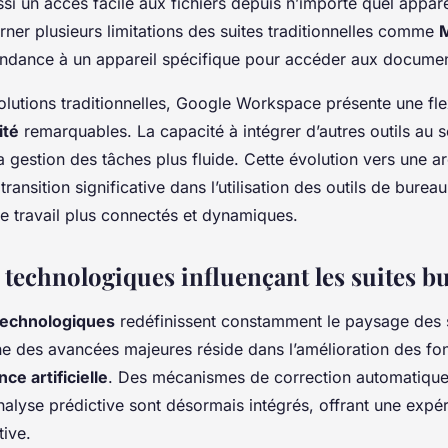
ssi un accès facile aux fichiers depuis n’importe quel appar
ner plusieurs limitations des suites traditionnelles comme
M
endance à un appareil spécifique pour accéder aux documen
olutions traditionnelles, Google Workspace présente une flex
ité
remarquables. La capacité à intégrer d’autres outils au 
a gestion des tâches plus fluide. Cette évolution vers une ar
ransition significative dans l’utilisation des outils de burea
 travail plus connectés et dynamiques.
 technologiques influençant les suites b
technologiques
redéfinissent constamment le paysage des 
ne des avancées majeures réside dans l’amélioration des fon
nce artificielle
. Des mécanismes de correction automatique
nalyse prédictive sont désormais intégrés, offrant une expéri
tive.