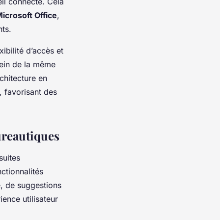
eil connecté. Cela
icrosoft Office
,
ts.
ibilité d’accès et
sein de la même
chitecture en
u, favorisant des
ureautiques
suites
ctionnalités
, de suggestions
ence utilisateur