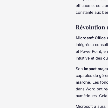
efficace et collab
constante aux bes
Révolution 
Microsoft Office
a
intégrée a consol
et PowerPoint, e
intuitive et des o
Son
impact maje
capables de gérer
marché
. Les fonc
dans Word ont red
numériques. Cela a
Microsoft a aussi