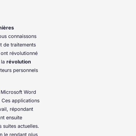
mières
nous connaissons
t de traitements
 ont révolutionné
 la
révolution
ateurs personnels
e Microsoft Word
. Ces applications
vail, répondant
nt ensuite
 suites actuelles.
en le rendant plus