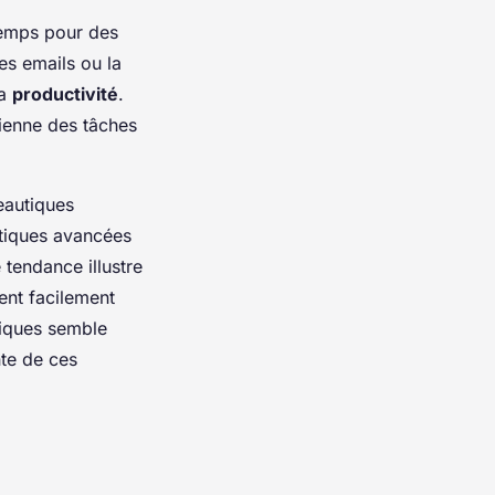
 temps pour des
es emails ou la
la
productivité
.
dienne des tâches
eautiques
ytiques avancées
 tendance illustre
ent facilement
tiques semble
nte de ces