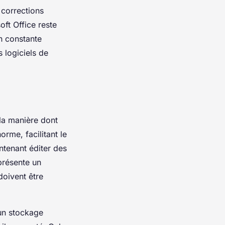
s corrections
ft Office reste
n constante
 logiciels de
la manière dont
rme, facilitant le
ntenant éditer des
présente un
doivent être
un stockage