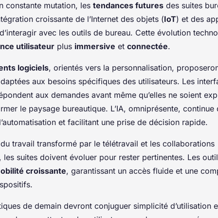
 constante mutation, les
tendances futures
des suites bur
ntégration croissante de l’Internet des objets (
IoT
) et des ap
 d’interagir avec les outils de bureau. Cette évolution techn
nce utilisateur
plus
immersive
et
connectée
.
ts logiciels
, orientés vers la personnalisation, proposero
 adaptées aux besoins spécifiques des utilisateurs. Les interf
 répondent aux demandes avant même qu’elles ne soient exp
ormer le paysage bureautique. L’IA, omniprésente, continue 
 l’automatisation et facilitant une prise de décision rapide.
 travail transformé par le télétravail et les collaborations
, les suites doivent évoluer pour rester pertinentes. Les outi
obilité croissante
, garantissant un accès fluide et une comp
spositifs.
tiques de demain devront conjuguer simplicité d’utilisation e