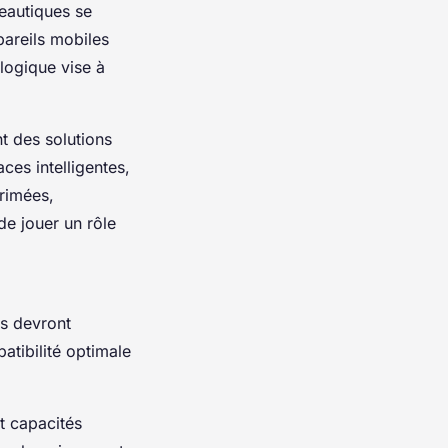
eautiques se
pareils mobiles
ologique vise à
nt des solutions
aces intelligentes,
rimées,
de jouer un rôle
ls devront
atibilité optimale
t capacités