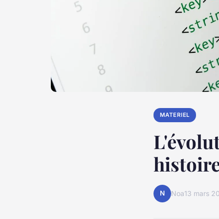
MATERIEL
L'évolu
histoir
N
Noa
13 mars 2