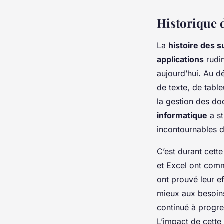
Historique 
La
histoire des 
applications
rudim
aujourd’hui. Au d
de texte, de tabl
la gestion des do
informatique
a st
incontournables d
C’est durant cett
et Excel ont comm
ont prouvé leur ef
mieux aux besoins
continué à progre
L’impact de cette 