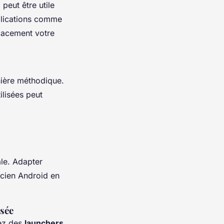
peut être utile
pplications comme
icacement votre
ère méthodique.
lisées peut
le. Adapter
cien Android en
isée
sez des
launchers