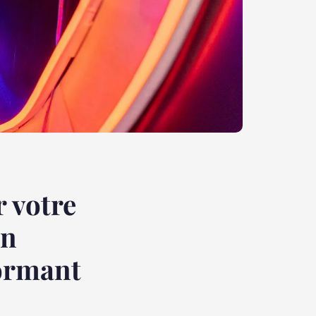
 votre
un
formant