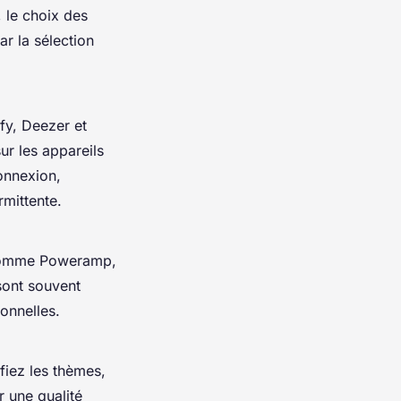
 le choix des
 la sélection
fy, Deezer et
ur les appareils
connexion,
rmittente.
s comme Poweramp,
sont souvent
onnelles.
fiez les thèmes,
r une qualité