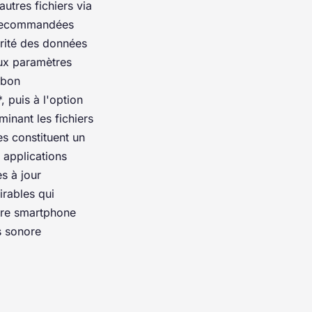
utres fichiers via
s recommandées
grité des données
 aux paramètres
 bon
 puis à l'option
minant les fichiers
es constituent un
s applications
s à jour
irables qui
tre smartphone
s sonore