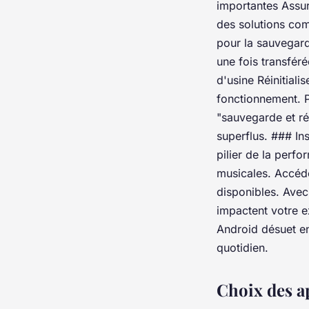
importantes Assur
des solutions co
pour la sauvegarde
une fois transféré
d'usine Réinitial
fonctionnement. P
"sauvegarde et réi
superflus. ### Ins
pilier de la perfo
musicales. Accéde
disponibles. Avec
impactent votre e
Android désuet en
quotidien.
Choix des a