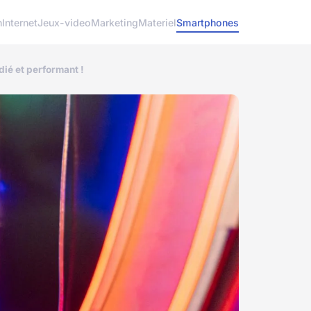
h
Internet
Jeux-video
Marketing
Materiel
Smartphones
ié et performant !