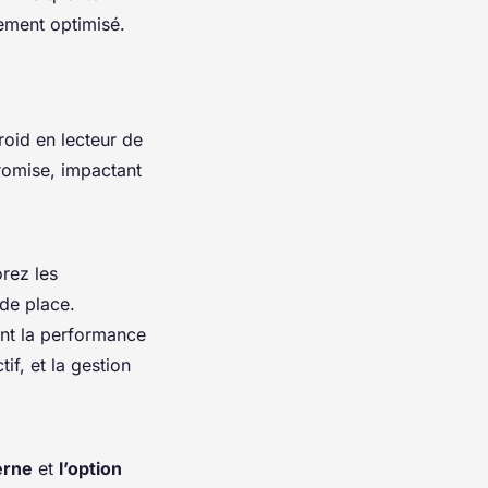
tement optimisé.
roid en lecteur de
romise, impactant
orez les
 de place.
ent la performance
if, et la gestion
erne
et
l’option