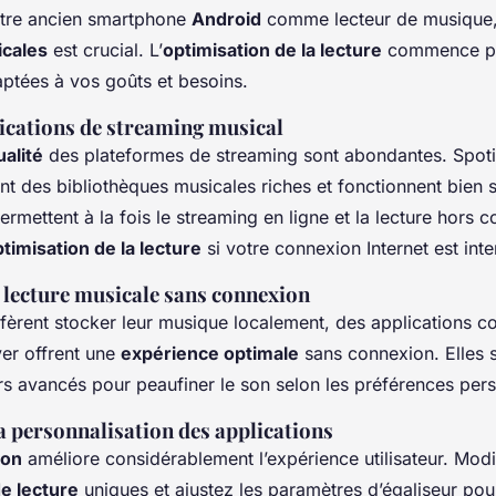
otre ancien smartphone
Android
comme lecteur de musique,
icales
est crucial. L’
optimisation de la lecture
commence par
aptées à vos goûts et besoins.
ications de streaming musical
ualité
des plateformes de streaming sont abondantes. Spoti
nt des bibliothèques musicales riches et fonctionnent bien s
permettent à la fois le streaming en ligne et la lecture hors 
timisation de la lecture
si votre connexion Internet est inte
 lecture musicale sans connexion
éfèrent stocker leur musique localement, des application
er offrent une
expérience optimale
sans connexion. Elles 
rs avancés pour peaufiner le son selon les préférences pers
a personnalisation des applications
ion
améliore considérablement l’expérience utilisateur. Modi
de lecture
uniques et ajustez les paramètres d’égaliseur pou