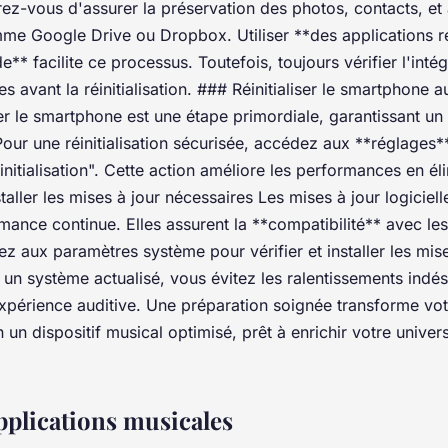
ez-vous d'assurer la préservation des photos, contacts, et a
mme Google Drive ou Dropbox. Utiliser **des application
** facilite ce processus. Toutefois, toujours vérifier l'inté
es avant la réinitialisation. ### Réinitialiser le smartphone
iser le smartphone est une étape primordiale, garantissant un
our une réinitialisation sécurisée, accédez aux **réglages**,
nitialisation". Cette action améliore les performances en éli
taller les mises à jour nécessaires Les mises à jour logiciell
rmance continue. Elles assurent la **compatibilité** avec le
z aux paramètres système pour vérifier et installer les mise
 un système actualisé, vous évitez les ralentissements indés
xpérience auditive. Une préparation soignée transforme vo
 un dispositif musical optimisé, prêt à enrichir votre univer
pplications musicales