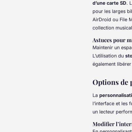
d’une carte SD
. 
pour les larges b
AirDroid ou File 
collection musica
Astuces pour ma
Maintenir un espa
L’utilisation du
st
également libérer
Options de 
La
personnalisat
l’interface et les
un lecteur perfor
Modifier l’inte
En personnalisant 