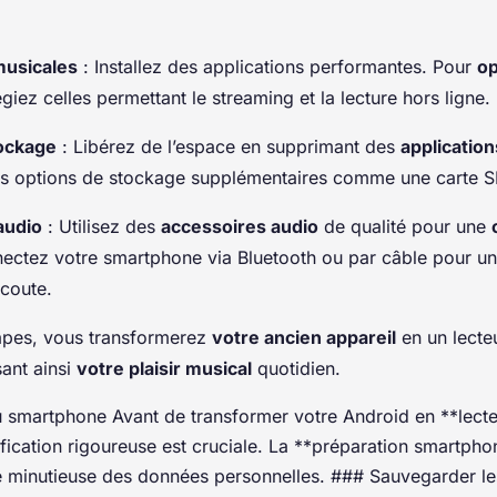
musicales
: Installez des applications performantes. Pour
op
légiez celles permettant le streaming et la lecture hors ligne.
tockage
: Libérez de l’espace en supprimant des
application
s options de stockage supplémentaires comme une carte S
audio
: Utilisez des
accessoires audio
de qualité pour une
ectez votre smartphone via Bluetooth ou par câble pour un
coute.
tapes, vous transformerez
votre ancien appareil
en un lecte
sant ainsi
votre plaisir musical
quotidien.
u smartphone Avant de transformer votre Android en **lect
ification rigoureuse est cruciale. La **préparation smart
e minutieuse des données personnelles. ### Sauvegarder l