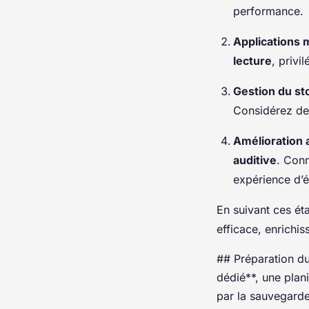
performance.
Applications 
lecture
, privi
Gestion du s
Considérez de
Amélioration 
auditive
. Conn
expérience d’é
En suivant ces é
efficace, enrichis
## Préparation d
dédié**, une plan
par la sauvegard