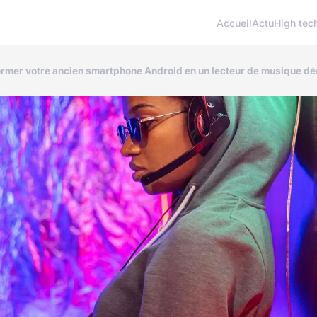
Accueil
Actu
High tec
mer votre ancien smartphone Android en un lecteur de musique déd