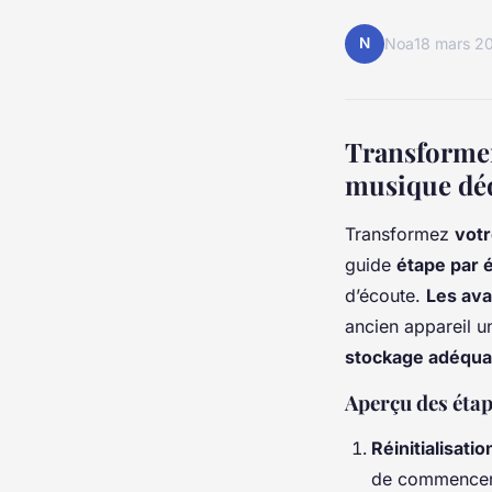
N
Noa
18 mars 2
Transformer
musique dé
Transformez
vot
guide
étape par 
d’écoute.
Les av
ancien appareil 
stockage adéqua
Aperçu des étap
Réinitialisatio
de commencer. 