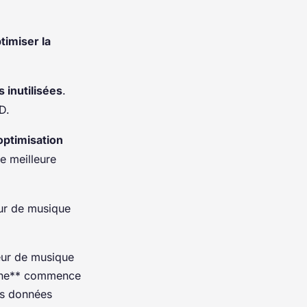
timiser la
s inutilisées
.
D.
optimisation
e meilleure
ur de musique
eur de musique
phone** commence
es données