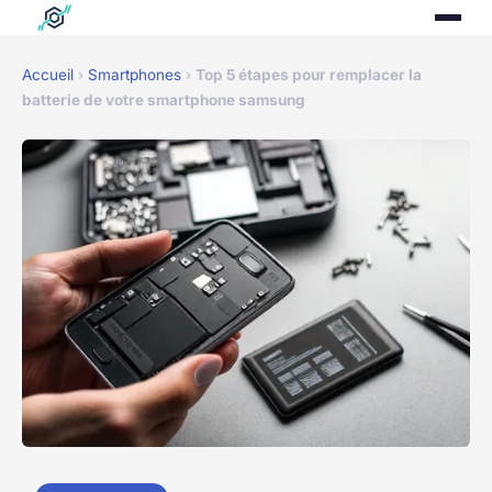
Accueil
›
Smartphones
›
Top 5 étapes pour remplacer la
batterie de votre smartphone samsung